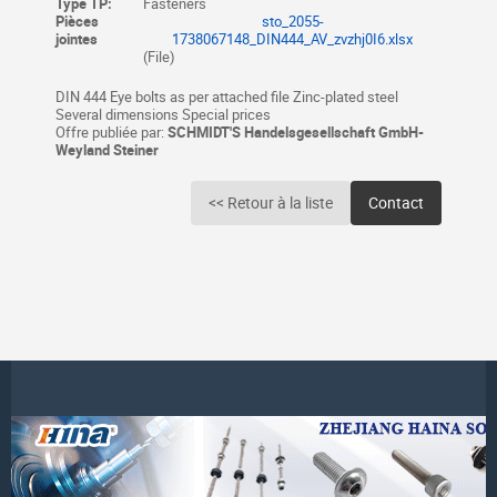
Type TP:
Fasteners
Pièces
sto_2055-
jointes
1738067148_DIN444_AV_zvzhj0I6.xlsx
(File)
DIN 444 Eye bolts as per attached file Zinc-plated steel
Several dimensions Special prices
Offre publiée par:
SCHMIDT'S Handelsgesellschaft GmbH-
Weyland Steiner
<< Retour à la liste
Contact