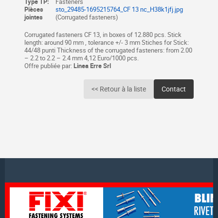
Type TP:
Fasteners
Pièces
sto_29485-1695215764_CF 13 nc_H38k1jfj.jpg
jointes
(Corrugated fasteners)
Corrugated fasteners CF 13, in boxes of 12.880 pcs. Stick
length: around 90 mm , tolerance +/- 3 mm Stiches for Stick:
44/48 punti Thickness of the corrugated fasteners: from 2.00
– 2.2 to 2.2 – 2.4 mm 4,12 Euro/1000 pcs.
Offre publiée par:
Linea Erre Srl
<< Retour à la liste
Contact