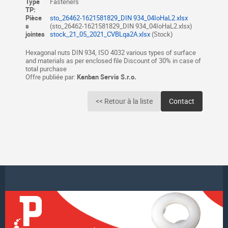
Type
Fasteners
TP:
Pièce
sto_26462-1621581829_DIN 934_04IoHaL2.xlsx
s
(sto_26462-1621581829_DIN 934_04IoHaL2.xlsx)
jointes
stock_21_05_2021_CVBLqa2A.xlsx
(Stock)
Hexagonal nuts DIN 934, ISO 4032 various types of surface
and materials as per enclosed file Discount of 30% in case of
total purchase
Offre publiée par:
Kanban Servis S.r.o.
<< Retour à la liste
Contact