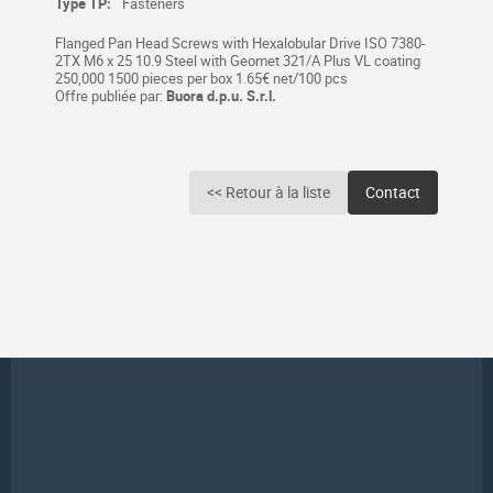
Type TP:
Fasteners
Flanged Pan Head Screws with Hexalobular Drive ISO 7380-
2TX M6 x 25 10.9 Steel with Geomet 321/A Plus VL coating
250,000 1500 pieces per box 1.65€ net/100 pcs
Offre publiée par:
Buora d.p.u. S.r.l.
<< Retour à la liste
Contact