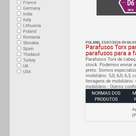
France
Germany
India
Italy
Lithuania
Poland
Romania
Slovakia
POLAND, 23/07/2026 09:06:0
Parafusos Torx par
Spain
parafusos para a f
Thailand
Parafusos Torx de cabeç
Turkey
stock. Podemos enviar 
UK
preto.
Somos especializa
USA
mobiliário: 5,0, 6,0, 6,3
ferragens de mobiliário: 
mobiliário
- Outros conf
NORMAS DOS
M
PRODUTOS
A
(