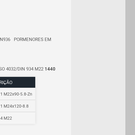
IN936
PORMENORES EM
SO 4032/DIN 934 M22
1440
RIÇÃO
1 M22x90-5.8-Zn
1 M24x120-8.8
34 M22