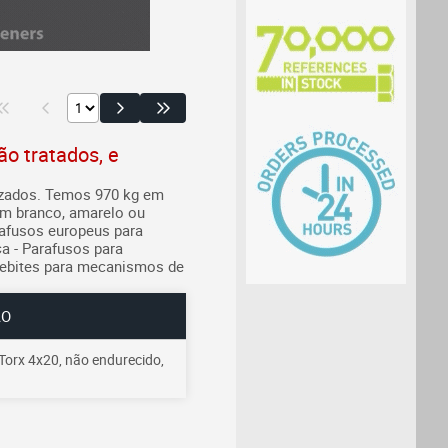
o tratados, e
nizados. Temos 970 kg em
m branco, amarelo ou
rafusos europeus para
ça
- Parafusos para
Rebites para mecanismos de
ÃO
orx 4x20, não endurecido,