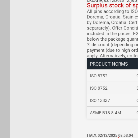
CROATIA, 03/12/2025 12:10:3
Surplus stock of 
All pins according to IS
Dorema, Croatia.
Stainle
by Dorema, Croatia.
Certi
separately).
Offer Condit
included in the prices. 
below the package quantit
% discount (depending on
payment (due to high orde
apply. Alternatively, coll
PRODUCT NORMS
ISO 8752
ISO 8752
ISO 13337
ASME B18.8.4M
ITALY, 02/12/2025 08:53:04