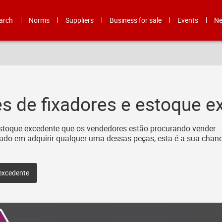
arch
Norms
Suppliers
Business for sale
Events
N
s de fixadores e estoque e
stoque excedente que os vendedores estão procurando vender.
ssado em adquirir qualquer uma dessas peças, esta é a sua chan
 excedente