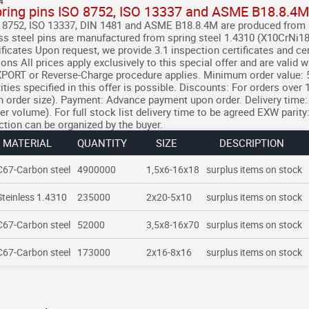
4
spring pins ISO 8752, ISO 13337 and ASME B18.8.4
O 8752, ISO 13337, DIN 1481 and ASME B18.8.4M are produced from C
ss steel pins are manufactured from spring steel 1.4310 (X10CrNi18-
ficates
Upon request, we provide 3.1 inspection certificates and cer
ions
All prices apply exclusively to this special offer and are valid w
EXPORT or Reverse-Charge procedure applies.
Minimum order value: 
ies specified in this offer is possible.
Discounts: For orders over 
 order size).
Payment: Advance payment upon order.
Delivery time:
r volume). For full stock list delivery time to be agreed
EXW parity:
ection can be organized by the buyer.
MATERIAL
QUANTITY
SIZE
DESCRIPTION
C67-Carbon steel
4900000
1,5x6-16x18
surplus items on stock
Steinless 1.4310
235000
2x20-5x10
surplus items on stock
C67-Carbon steel
52000
3,5x8-16x70
surplus items on stock
C67-Carbon steel
173000
2x16-8x16
surplus items on stock