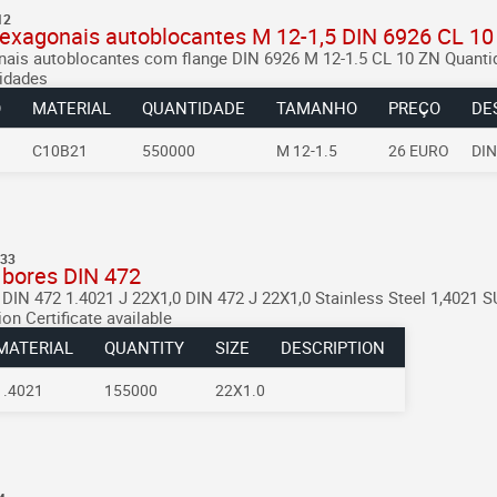
12
hexagonais autoblocantes M 12-1,5 DIN 6926 CL 10
nais autoblocantes com flange DIN 6926
M 12-1.5
CL 10 ZN
Quanti
idades
O
MATERIAL
QUANTIDADE
TAMANHO
PREÇO
DE
C10B21
550000
M 12-1.5
26 EURO
DIN
:33
r bores DIN 472
s DIN 472
1.4021 J 22X1,0
DIN 472 J 22X1,0
Stainless Steel 1,4021 
on Certificate available
MATERIAL
QUANTITY
SIZE
DESCRIPTION
1.4021
155000
22X1.0