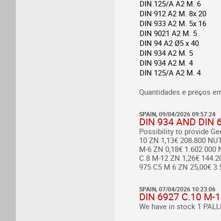
DIN 125/A A2 M. 6
DIN 912 A2 M. 8x 20
DIN 933 A2 M. 5x 16
DIN 9021 A2 M. 5
DIN 94 A2 Ø5 x 40
DIN 934 A2 M. 5
DIN 934 A2 M. 4
DIN 125/A A2 M. 4
Quantidades e preços e
SPAIN, 09/04/2026 09:57:24
DIN 934 AND DIN 6
Possibility to provide G
10 ZN 1,13€ 208.800
NUT 
M-6 ZN 0,18€ 1.602.000
N
C.8 M-12 ZN 1,26€ 144.2
975 C5 M 6 ZN 25,00€ 3.
SPAIN, 07/04/2026 10:23:06
DIN 6927 C.10 M-
We have in stock 1 PALLE