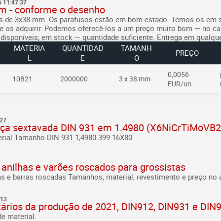
 11:47:37
m - conforme o desenho
s de 3x38 mm. Os parafusos estão em bom estado.
Temos-os em s
 os adquirir.
Podemos oferecê-los a um preço muito bom — no c
disponíveis; em stock — quantidade suficiente. Entrega em qualque
MATERIA
QUANTIDAD
TAMANH
PREÇO
L
E
O
0,0056
10B21
2000000
3 x 38 mm
EUR/un.
:27
ça sextavada DIN 931 em 1.4980 (X6NiCrTiMoVB25
erial Tamanho
DIN 931 1,4980 399 16X80
 anilhas e varões roscados para grossistas
as e barras roscadas
Tamanhos, material, revestimento e preço no
:13
ários da produção de 2021, DIN912, DIN931 e DIN
e material.