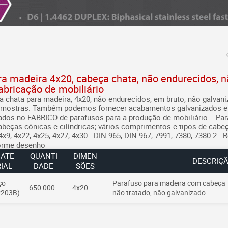
1
a madeira 4x20, cabeça chata, não endurecidos, nã
abricação de mobiliário
a chata para madeira, 4x20, não endurecidos, em bruto, não galva
amostras. Também podemos fornecer acabamentos galvanizados e
dos no FABRICO de parafusos para a produção de mobiliário.
- Pa
; cabeças cónicas e cilíndricas; vários comprimentos e tipos de cabe
4x9, 4x22, 4x25, 4x27, 4x30
- DIN 965, DIN 967, 7991, 7380, 7380-2
- 
orme desenho
ATE
QUANTI
DIMEN
DESCRIÇ
RIAL
DADE
SÕES
ço
Parafuso para madeira com cabeça T
650 000
4x20
P203B)
não tratado, não galvanizado