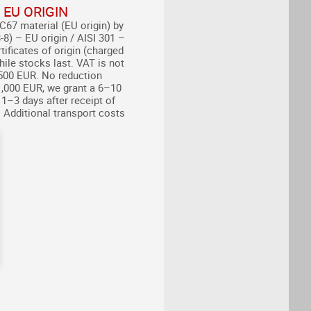
M EU ORIGIN
67 material (EU origin) by
8) – EU origin / AISI 301 –
tificates of origin (charged
hile stocks last.
VAT is not
500 EUR.
No reduction
1,000 EUR, we grant a 6–10
 1–3 days after receipt of
 Additional transport costs