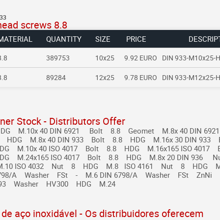
:33
head screws 8.8
MATERIAL
QUANTITY
SIZE
PRICE
DESCRIP
8.8
389753
10x25
9.92 EURO
DIN 933-M10x25-H
8.8
89284
12x25
9.78 EURO
DIN 933-M12x25-H
ner Stock - Distributors Offer
HDG M.10x 40
DIN 6921 Bolt 8.8 Geomet M.8x 40
DIN 692
8 HDG M.8x 40
DIN 933 Bolt 8.8 HDG M.16x 30
DIN 933 
DG M.10x 40
ISO 4017 Bolt 8.8 HDG M.16x165
ISO 4017 
HDG M.24x165
ISO 4017 Bolt 8.8 HDG M.8x 20
DIN 936 N
.10
ISO 4032 Nut 8 HDG M.8
ISO 4161 Nut 8 HDG M
798/A Washer FSt - M.6
DIN 6798/A Washer FSt ZnNi 
093 Washer HV300 HDG M.24
 de aço inoxidável - Os distribuidores oferecem