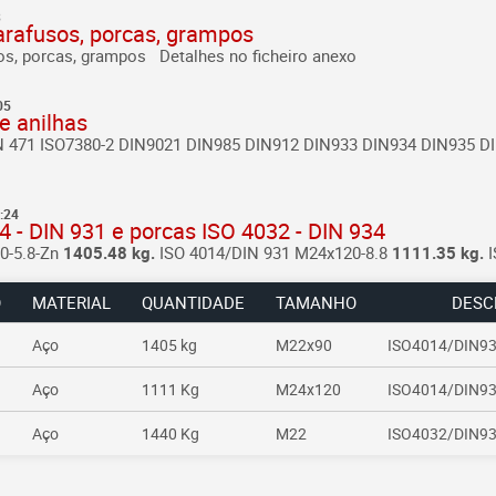
3
parafusos, porcas, grampos
sos, porcas, grampos
Detalhes no ficheiro anexo
05
e anilhas
N 471
ISO7380-2
DIN9021
DIN985
DIN912
DIN933
DIN934
DIN935
D
:24
 - DIN 931 e porcas ISO 4032 - DIN 934
0-5.8-Zn
1405.48 kg.
ISO 4014/DIN 931 M24x120-8.8
1111.35 kg.
I
O
MATERIAL
QUANTIDADE
TAMANHO
DESC
Aço
1405 kg
M22x90
ISO4014/DIN93
Aço
1111 Kg
M24x120
ISO4014/DIN93
Aço
1440 Kg
M22
ISO4032/DIN9