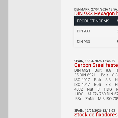
DENMARK, 27/04/2026 13:56
DIN 933 Hexagon 
PRODUCT NORMS
DIN 933
DIN 933
SPAIN, 16/04/2026 12:46:35
Carbon Steel faste
DIN 6921 Bolt 8.8 
35
DIN 6921 Bolt 8.
ISO 4017 Bolt 8.8 H
ISO 4017 Bolt 8.8 
4032 Nut 8 HDG M
HDG M.27x 760
DIN 6
FSt ZnNi M.8
ISO 7
SPAIN, 16/04/2026 12:13:03
Stock de fixadores