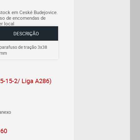
tock em Ceské Budejovice.
aso de encomendas de
r local
DESCRIÇÃO
parafuso de tração 3x38
mm
-15-2/ Liga A286)
 anexo
960