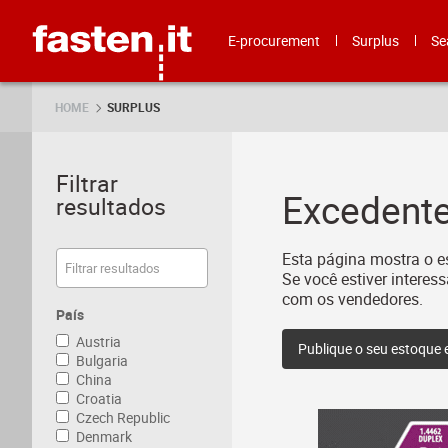
Skip
Fasten.it
E-procurement
Surplus
Se
HOME
SURPLUS
Filtrar
Excedente
resultados
Esta página mostra o e
Se você estiver intere
com os vendedores.
País
Austria
Publique o seu estoque
Bulgaria
China
Croatia
Czech Republic
Denmark