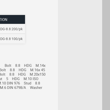
TION
DG-8.8 200/pk
DG-8.8 100/pk
1 Bolt 8.8 HDG M.14x
Bolt 8.8 HDG M.16x 45
Bolt 8.8 HDG M.20x150
ut 5 HDG M.10
ISO
.10
DIN 976 Stud 8.8
M.6
DIN 6798/A Washer